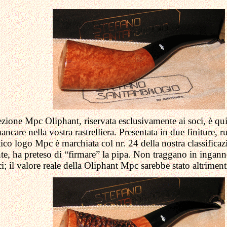
lezione Mpc Oliphant, riservata esclusivamente ai soci, è q
are nella vostra rastrelliera. Presentata in due finiture, rust
istico logo Mpc è marchiata col nr. 24 della nostra classificaz
te, ha preteso di “firmare” la pipa. Non traggano in ingan
oci; il valore reale della Oliphant Mpc sarebbe stato altrimen