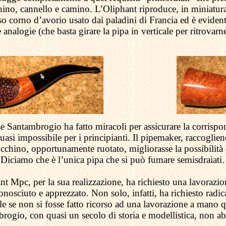
hino, cannello e camino. L’Oliphant riproduce, in miniatura
sso corno d’avorio usato dai paladini di Francia ed è evide
e analogie (che basta girare la pipa in verticale per ritrovarn
Santambrogio ha fatto miracoli per assicurare la corrisponde
quasi impossibile per i principianti. Il pipemaker, raccogl
occhino, opportunamente ruotato, migliorasse la possibilità
 Diciamo che è l’unica pipa che si può fumare semisdraiat
hant Mpc, per la sua realizzazione, ha richiesto una lavoraz
conosciuto e apprezzato. Non solo, infatti, ha richiesto radi
ile se non si fosse fatto ricorso ad una lavorazione a mano
rogio, con quasi un secolo di storia e modellistica, non ab