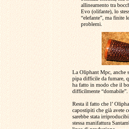
allineamento tra bocc
Evo (olifante), lo ste
“elefante”, ma finite l
problemi.
La Oliphant Mpc, anche se 
pipa difficile da fumare, 
ha fatto in modo che il b
difficilmente “domabile”.
Resta il fatto che l’ Olip
capostipiti che già avete 
sarebbe stata irriproducib
stessa manifattura Santamb