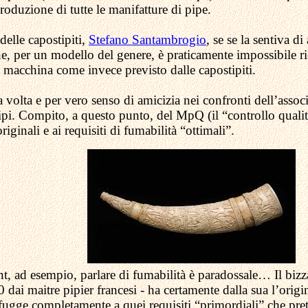
produzione di tutte le manifatture di pipe.
delle capostipiti,
Stefano Santambrogio
, se se la sentiva di
he, per un modello del genere, è praticamente impossibile r
a macchina come invece previsto dalle capostipiti.
olta e per vero senso di amicizia nei confronti dell’associa
pi. Compito, a questo punto, del MpQ (il “controllo qualit
iginali e ai requisiti di fumabilità “ottimali”.
t, ad esempio, parlare di fumabilità è paradossale… Il bizza
 dai maitre pipier francesi - ha certamente dalla sua l’origin
sfugge completamente a quei requisiti “primordiali” che pre