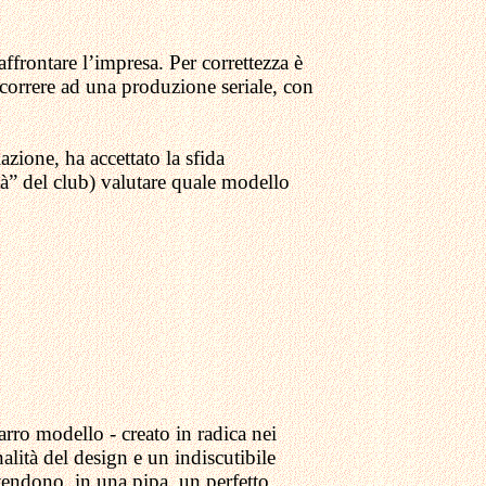
 affrontare l’impresa. Per correttezza è
icorrere ad una produzione seriale, con
zione, ha accettato la sfida
à” del club) valutare quale modello
rro modello - creato in radica nei
alità del design e un indiscutibile
tendono, in una pipa, un perfetto