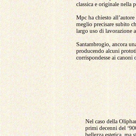
classica e originale nella 
Mpc ha chiesto all’autore 
meglio precisare subito c
largo uso di lavorazione 
Santambrogio, ancora una v
producendo alcuni prototi
corrispondesse ai canoni or
Nel caso della Oliphan
primi decenni del ‘900
bellezza estetica, ma 