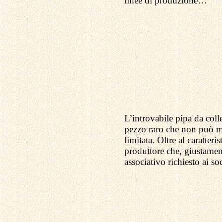
linee di produzione…
L’introvabile pipa da col
pezzo raro che non può manc
limitata. Oltre al caratter
produttore che, giustamen
associativo richiesto ai s