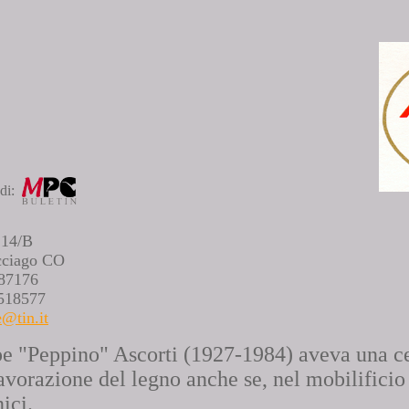
 di:
 14/B
cciago CO
787176
518577
e@tin.it
e "Peppino" Ascorti (1927-1984) aveva una c
avorazione del legno anche se, nel mobilificio 
nici.