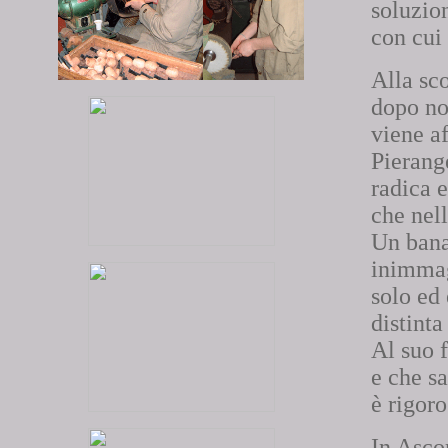
soluzion
con cui
Alla sc
dopo no
viene a
Pierang
radica e
che nel
Un bana
inimmagi
solo ed
distint
Al suo f
e che sa
è rigoro
In Asco