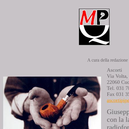
A cura della redazione
Ascorti
Via Volta,
22060 Cu
Tel. 031 
Fax 031 3
ascortipip
Giusepp
con la l
radiofo