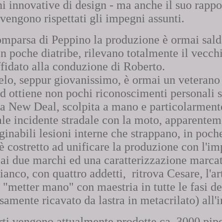
i innovative di design - ma anche il suo rappor
 vengono rispettati gli impegni assunti.
omparsa di Peppino la produzione è ormai salda
n poche diatribe, rilevano totalmente il vecc
ffidato alla conduzione di Roberto.
elo, seppur giovanissimo, è ormai un veterano 
d ottiene non pochi riconoscimenti personali si
la New Deal, scolpita a mano e particolarmente
le incidente stradale con la moto, apparentem
nabili lesioni interne che strappano, in poche 
 è costretto ad unificare la produzione con l'i
a ai due marchi ed una caratterizzazione marcat
ianco, con quattro addetti, ritrova Cesare, l'a
 "metter mano" con maestria in tutte le fasi d
samente ricavato da lastra in metacrilato) all'
rti vengono attualmente prodotte ca. 3000 pipe 