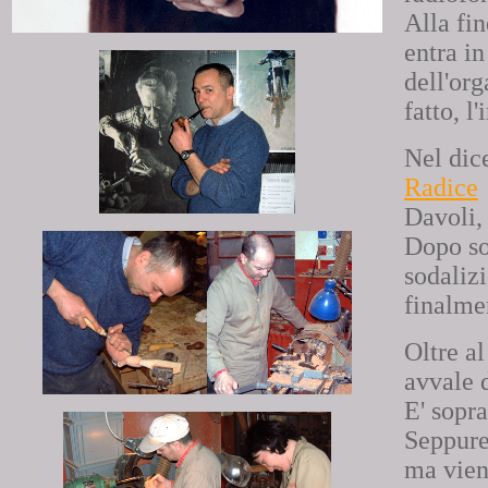
Alla fi
entra i
dell'org
fatto, l
Nel dic
Radice
Davoli, 
Dopo so
sodaliz
finalmen
Oltre al
avvale 
E' sopra
Seppure
ma viene