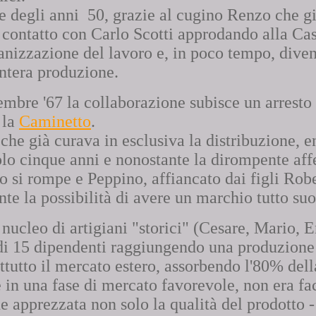
ne degli anni 50, grazie al cugino Renzo che g
n contatto con Carlo Scotti approdando alla Cas
anizzazione del lavoro e, in poco tempo, divent
'intera produzione.
embre '67 la collaborazione subisce un arresto
la
Caminetto
.
che già curava in esclusiva la distribuzione, en
lo cinque anni e nonostante la dirompente aff
io si rompe e Peppino, affiancato dai figli Ro
te la possibilità di avere un marchio tutto suo
 nucleo di artigiani "storici" (Cesare, Mario, 
di 15 dipendenti raggiungendo una produzione 
ttutto il mercato estero, assorbendo l'80% dell
 in una fase di mercato favorevole, non era fa
 apprezzata non solo la qualità del prodotto - 