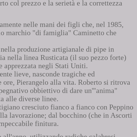
to col prezzo e la serietà e la correttezza
mente nelle mani dei figli che, nel 1985,
hio marchio "di famiglia" Caminetto che
nella produzione artigianale di pipe in
a nella linea Rusticata (il suo pezzo forte)
 apprezzata negli Stati Uniti.
ente lieve, nasconde tragiche ed
ore, Pierangelo alla vita. Roberto si ritrova
mpegnativo obbiettivo di dare un'"anima"
a alle diverse linee.
rtigiano cresciuto fianco a fianco con Peppino
ella lavorazione; dal bocchino (che in Ascorti
impeccabile finitura.
all'anno, utilizzando radiche calabresi,