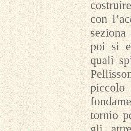
costruir
con l’a
seziona 
poi si e
quali sp
Pelliss
piccolo 
fondame
tornio p
gli att