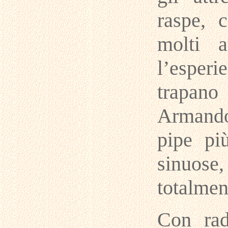
raspe, 
molti a
l’espe
trapano
Armando
pipe pi
sinuose,
totalmen
Con rad