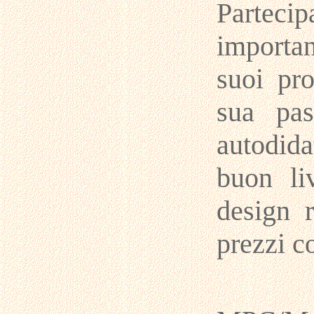
Partecip
importa
suoi pr
sua pas
autodida
buon liv
design r
prezzi c