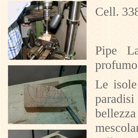
Cell. 3
Pipe La
profumo
Le isole
paradisi
bellezz
mescola