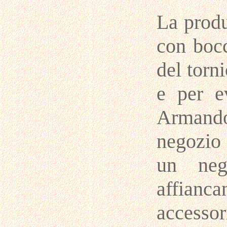
La produ
con bocc
del torn
e per ev
Armando 
negozio 
un neg
affianc
accesso