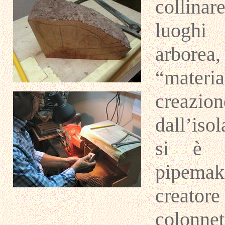
collinar
luoghi 
arborea,
“materi
creazio
dall’iso
si è a
pipemak
creato
colonnet