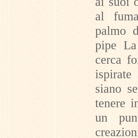
ai suoi 
al fuma
palmo d
pipe La
cerca fo
ispirat
siano s
tenere 
un pun
creazion