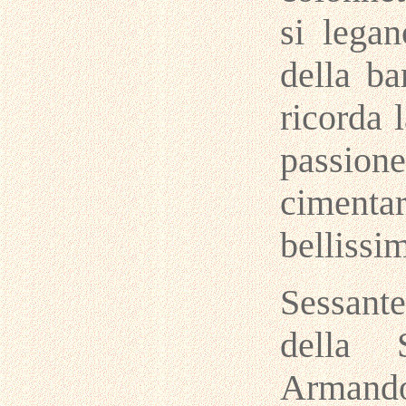
si lega
della ba
ricorda 
passione
cimenta
bellissim
Sessant
della 
Armando 