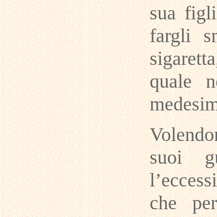
sua figl
fargli 
sigarett
quale n
medesim
Volendo
suoi g
l’eccess
che per