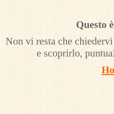
Questo è 
Non vi resta che chiedervi
e scoprirlo, puntua
Ho