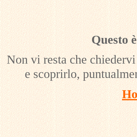
Questo è 
Non vi resta che chiedervi
e scoprirlo, puntualmen
Ho