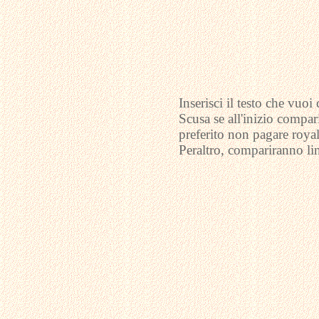
Inserisci il testo che vuoi 
Scusa se all'inizio compa
preferito non pagare royal
Peraltro, compariranno li