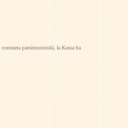
 consueta parsimoniosità, la Kassa ha