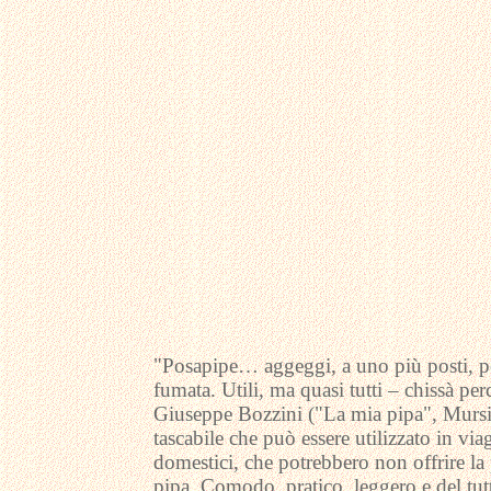
"Posapipe… aggeggi, a uno più posti, p
fumata. Utili, ma quasi tutti – chissà per
Giuseppe Bozzini ("La mia pipa", Mursia
tascabile che può essere utilizzato in vi
domestici, che potrebbero non offrire la
pipa. Comodo, pratico, leggero e del tut