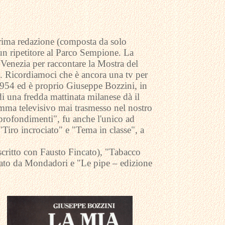
a prima redazione (composta da solo
 un ripetitore al Parco Sempione. La
i Venezia per raccontare la Mostra del
3. Ricordiamoci che è ancora una tv per
 1954 ed è proprio Giuseppe Bozzini, in
i una fredda mattinata milanese dà il
amma televisivo mai trasmesso nel nostro
profondimenti", fu anche l'unico ad
Tiro incrociato" e "Tema in classe", a
(scritto con Fausto Fincato), "Tabacco
icato da Mondadori e "Le pipe – edizione