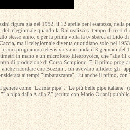
zzini figura già nel 1952, il 12 aprile per l'esattezza, nell
, del telegiornale quando la Rai realizzò a tempo di record
ello stesso anno, e per la prima volta la tv sbarca al Lido d
Caccia, ma il telegiornale diventa quotidiano solo nel 195
 il primo programma televisivo va in onda il 3 gennaio del
imetri in mano e un microfono Elettrovoice, che "alle 11 d
l centro di produzione di Corso Sempione. E' il primo progr
 anche ricordare che Bozzini , cui avevano affidato gli "ap
onsiderata ai tempi "imbarazzante". Fu anche il primo, con "
del genere come "La mia pipa", "Le più belle pipe italiane" 
, "La pipa dalla A alla Z" (scritto con Mario Oriani) pubbl