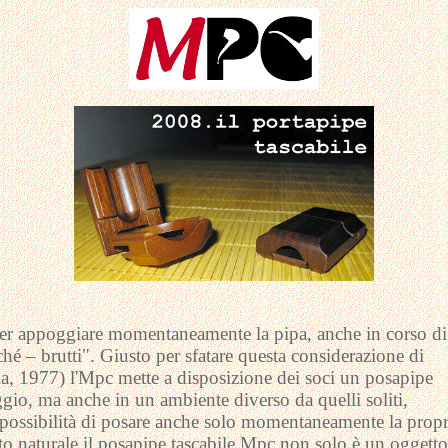
er appoggiare momentaneamente la pipa, anche in corso di
ché – brutti". Giusto per sfatare questa considerazione di
, 1977) l'Mpc mette a disposizione dei soci un posapipe
aggio, ma anche in un ambiente diverso da quelli soliti,
 possibilità di posare anche solo momentaneamente la propr
to naturale il posapipe tascabile Mpc non solo è un oggetto