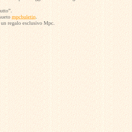
utto”.
nsueto
mpcbuletin
.
à un regalo esclusivo Mpc.