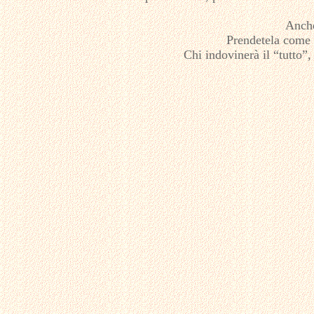
Anche
Prendetela come u
Chi indovinerà il “tutto”