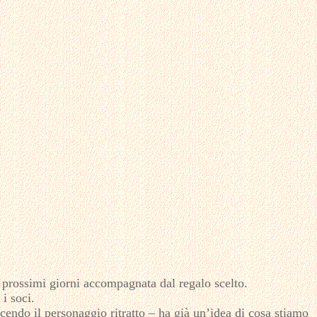
 prossimi giorni accompagnata dal regalo scelto.
i soci.
cendo il personaggio ritratto – ha già un’idea di cosa stiamo