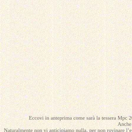
Eccovi in anteprima come sarà la tessera Mpc 20
Anche 
Naturalmente non vi anticipiamo nulla, per non rovinare l’ef